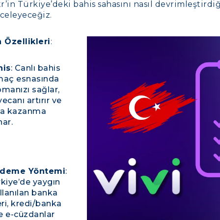
’in Türkiye’deki bahis sahasını nasıl devrimleştirdi
nceleyeceğiz.
n Özellikleri
:
his
: Canlı bahis
 maç esnasında
manızı sağlar,
ecanı artırır ve
la kazanma
nar.
Ödeme Yöntemi
:
ürkiye’de yaygın
llanılan banka
eri, kredi/banka
ve e-cüzdanlar