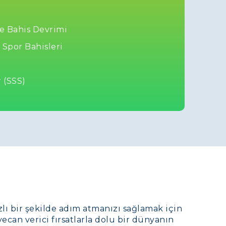
de Bahis Devrimi
 Spor Bahisleri
 (SSS)
ızlı bir şekilde adım atmanızı sağlamak için
yecan verici fırsatlarla dolu bir dünyanın