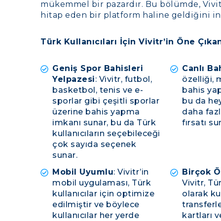
mükemmel bir pazardır. Bu bölümde, Vivitr
hitap eden bir platform haline geldiğini i
Türk Kullanıcıları İçin Vivitr’in Öne Çıka
Geniş Spor Bahisleri
Canlı Ba
Yelpazesi
: Vivitr, futbol,
özelliği,
basketbol, tenis ve e-
bahis yap
sporlar gibi çeşitli sporlar
bu da hey
üzerine bahis yapma
daha faz
imkanı sunar, bu da Türk
fırsatı su
kullanıcıların seçebileceği
çok sayıda seçenek
sunar.
Mobil Uyumlu
: Vivitr’in
Birçok 
mobil uygulaması, Türk
Vivitr, T
kullanıcılar için optimize
olarak ku
edilmiştir ve böylece
transferl
kullanıcılar her yerde
kartları 