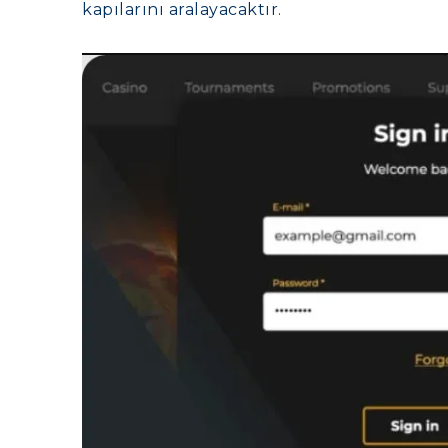
kapılarını aralayacaktır.