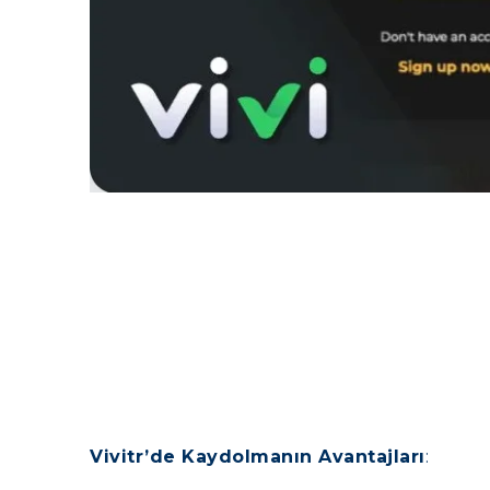
Vivitr’de Kaydolmanın Avantajları
: