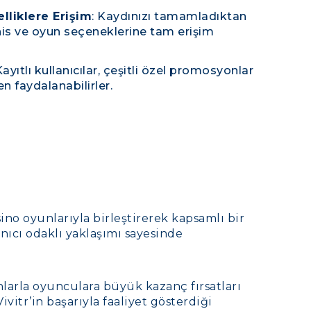
liklere Erişim
: Kaydınızı tamamladıktan
his ve oyun seçeneklerine tam erişim
Kayıtlı kullanıcılar, çeşitli özel promosyonlar
n faydalanabilirler.
ino oyunlarıyla birleştirerek kapsamlı bir
anıcı odaklı yaklaşımı sayesinde
nlarla oyunculara büyük kazanç fırsatları
ivitr’in başarıyla faaliyet gösterdiği