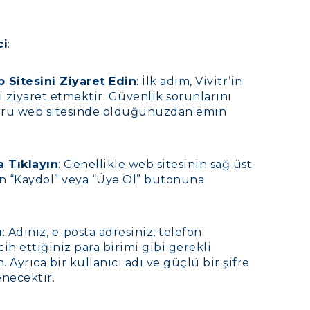
ci
:
 Sitesini Ziyaret Edin
: İlk adım, Vivitr’in
i ziyaret etmektir. Güvenlik sorunlarını
ğru web sitesinde olduğunuzdan emin
 Tıklayın
: Genellikle web sitesinin sağ üst
an “Kaydol” veya “Üye Ol” butonuna
n
: Adınız, e-posta adresiniz, telefon
ih ettiğiniz para birimi gibi gerekli
. Ayrıca bir kullanıcı adı ve güçlü bir şifre
necektir.